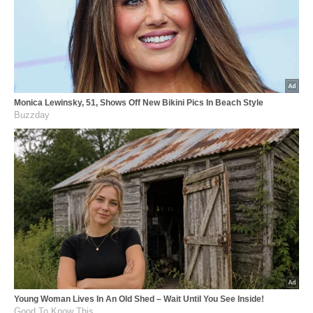
Monica Lewinsky, 51, Shows Off New Bikini Pics In Beach Style
Buzzday
Young Woman Lives In An Old Shed – Wait Until You See Inside!
Good To Know This