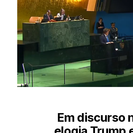
Em discurso n
elogia Trump 