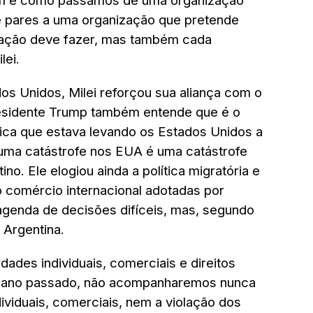
sim é como passamos de uma organização
e pares a uma organização que pretende
nação deve fazer, mas também cada
lei.
os Unidos, Milei reforçou sua aliança com o
esidente Trump também entende que é o
ca que estava levando os Estados Unidos a
uma catástrofe nos EUA é uma catástrofe
ino. Ele elogiou ainda a política migratória e
 comércio internacional adotadas por
agenda de decisões difíceis, mas, segundo
 Argentina.
dades individuais, comerciais e direitos
o ano passado, não acompanharemos nunca
ividuais, comerciais, nem a violação dos