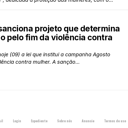
 sanciona projeto que determina
 pelo fim da violência contra
oje (09) a lei que institui a campanha Agosto
olência contra mulher. A sanção...
il
Login
Expediente
Sobre nós
Anuncie
Termos de uso