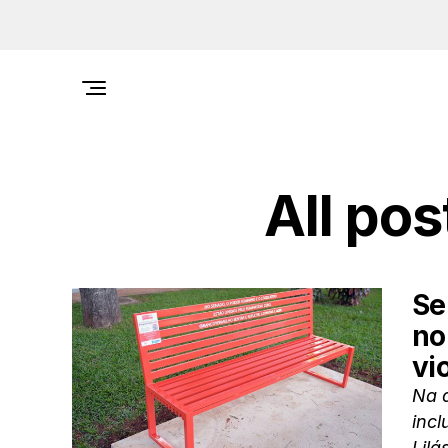
All po
Se
no
vi
Na q
inc
Lilá