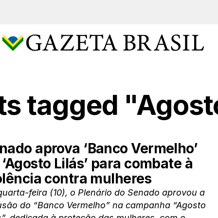
sts tagged "Agosto
nado aprova ‘Banco Vermelho’
 ‘Agosto Lilás’ para combate à
olência contra mulheres
uarta-feira (10), o Plenário do Senado aprovou a
lusão do “Banco Vermelho” na campanha “Agosto
s”, dedicada à proteção das mulheres, com o...