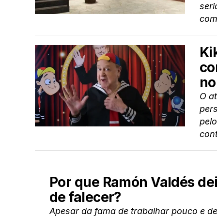
ser
com
Ki
co
no
O at
per
pel
cont
Por que Ramón Valdés dei
de falecer?
Apesar da fama de trabalhar pouco e de