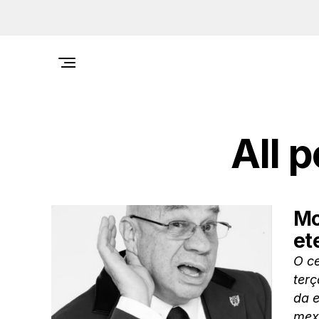
All 
Mo
et
O ce
terç
da e
mexi