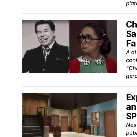
plat
Ch
Sa
Fa
A at
conh
“Ch
gera
Ex
an
SP
Nest
públ