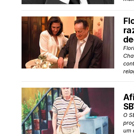
Fl
ra
de
Flo
Cha
cont
rela
Af
SB
O S
prog
um 