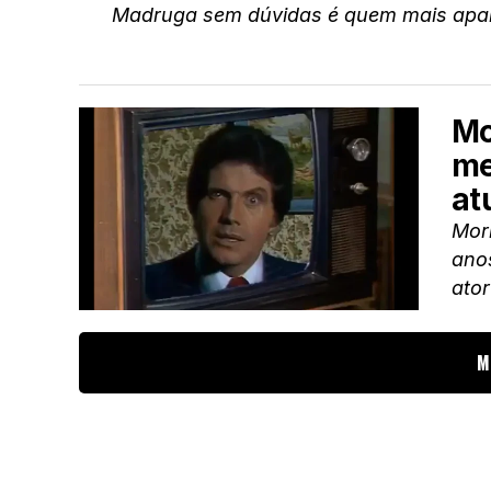
Madruga sem dúvidas é quem mais apar
Mo
me
at
Morr
anos
ator
M