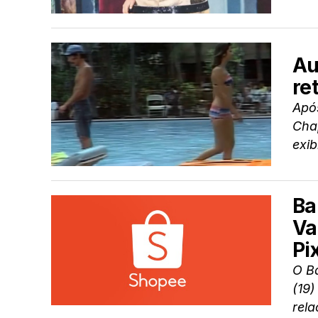
Au
re
Após
Chap
exib
Ba
Va
Pi
O Ba
(19
rela