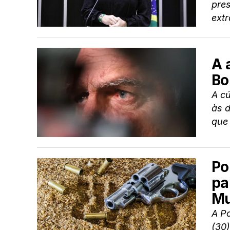
pre
extr
A 
Bo
A cú
às d
que 
Po
pa
Mu
A Po
(30