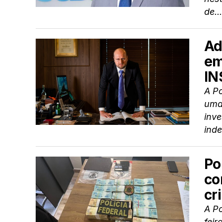
de...
Ad
em
IN
A Po
uma
inv
inde
Po
co
cr
A Po
feir