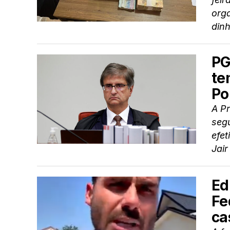
org
dinh
PG
te
Po
A P
segu
efet
Jair
Ed
Fe
ca