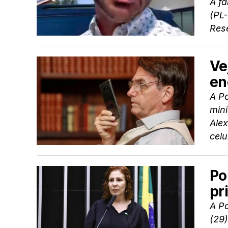
A fa
(PL-
Rese
Ve
en
A Po
mini
Ale
celul
Po
pr
A Po
(29)