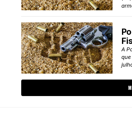
arm
Po
Fi
A Po
que 
julh
M