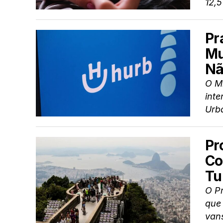
12,5
Pr
Mu
Nã
O Mi
inte
Urb
Pr
Co
Tu
O Pr
que 
van