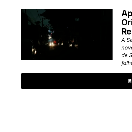
Ap
Or
Re
A Se
nova
de S
falh
M