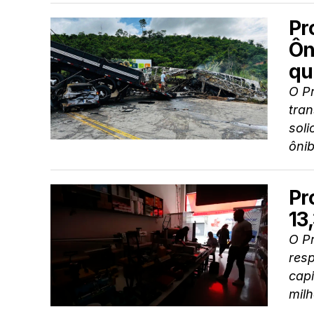
Pr
Ôn
qu
O P
tran
sol
ônib
Pr
13
O P
resp
capi
milh