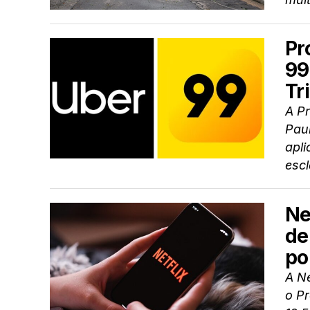
Pr
99
Tr
A Pr
Paul
apli
escl
Ne
de
po
A Ne
o P