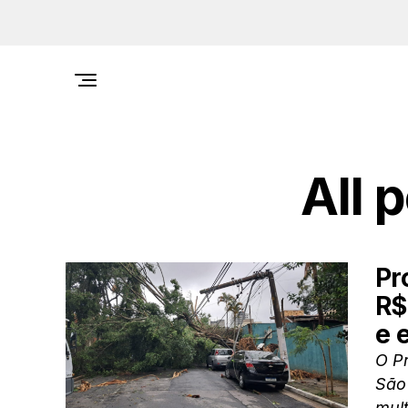
All 
Pr
R$
e 
O Pr
São 
mult