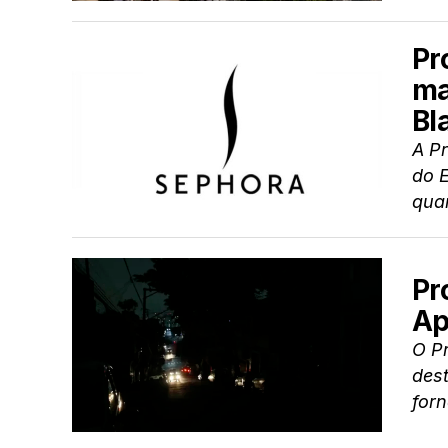
Pr
ma
Bl
A P
do 
quar
Pr
Ap
O P
dest
forn