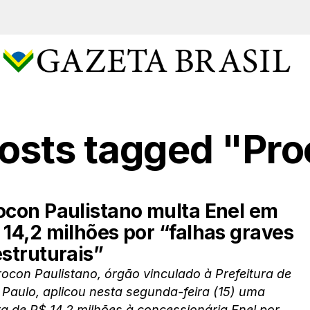
posts tagged "Pr
ocon Paulistano multa Enel em
 14,2 milhões por “falhas graves
estruturais”
ocon Paulistano, órgão vinculado à Prefeitura de
Paulo, aplicou nesta segunda-feira (15) uma
a de R$ 14,2 milhões à concessionária Enel por...