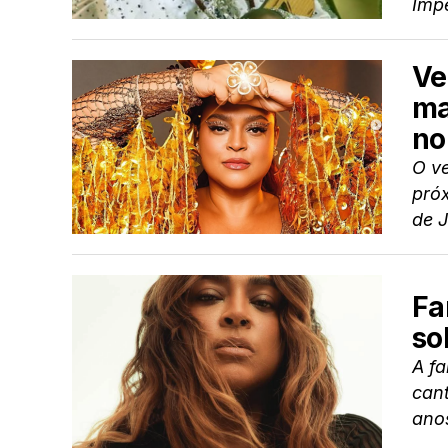
Impé
Ve
ma
no
O ve
próx
de J
Fa
so
A fa
cant
ano