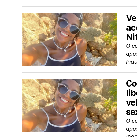
Ve
ac
Ni
O co
após
Indo
Co
li
ve
se
O co
após
Indo