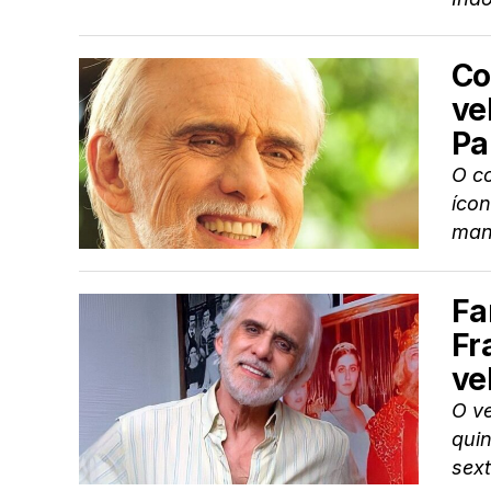
Co
ve
Pa
O c
ícon
manh
Fa
Fr
ve
O ve
quin
sext