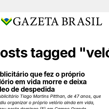
posts tagged "vel
blicitário que fez o próprio
lório em vida morre e deixa
deo de despedida
blicitário Tiago Martins Pitthan, de 47 anos, que
diu organizar o próprio velório ainda em vida,
reu neste domingo (5) em Campo Grande...