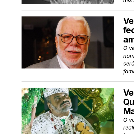
Ve
fe
am
O ve
nome
será
fami
Ve
Qu
Ma
O ve
rea