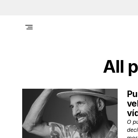
All 
Pu
ve
ví
O pu
deci
mor