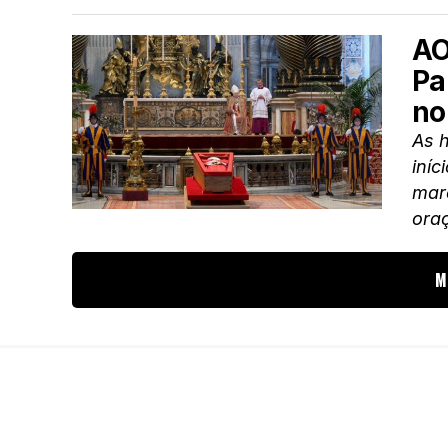
AO
Pa
no
As 
iníc
mar
oraç
M