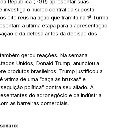
 da República (PGR) apresentar suas
 investiga o núcleo central da suposta
os oito réus na ação que tramita na 1ª Turma
resentam a última etapa para a apresentação
sação e da defesa antes da decisão dos
o também gerou reações. Na semana
stados Unidos, Donald Trump, anunciou a
e produtos brasileiros. Trump justificou a
é vítima de uma “caça às bruxas” e
eguição política” contra seu aliado. A
resentantes do agronegócio e da indústria
com as barreiras comerciais.
lsonaro: