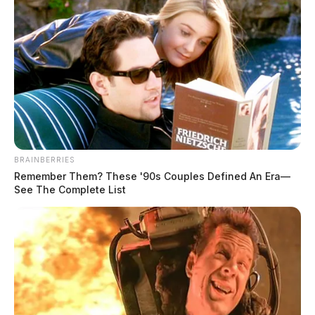
projetados com simplicidade em mente,
portanto, você não encontrará muitos recursos
adicionais ou reviravoltas na jogabilidade.
Com seu design básico e despojado, são uma
escolha popular para jogadores que preferem
uma experiência de jogo mais simples.
Caça-níqueis de vídeo
Essa é provavelmente a categoria mais ampla
de jogos de caça-níqueis, abrangendo a
maioria das opções on-line. Ao contrário dos
jogos clássicos, esses jogos normalmente
usam cinco cilindros e várias linhas de
pagamento.