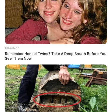
Mesp
APOSTAS ONLINE
Estudo revela a
fortuna assustadora
que os brasileiros
deixaram nas casas
de apostas
Por
Gazeta Brasil
Publicado
24 segundos atrás