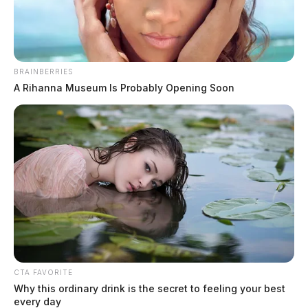
LEIA TAMBÉM
Pesquisa Quaest 2026: Veja
Números de Lula e Flávio Bolsonaro
no 1º e 2º Turno
Caso PCC: A derrota da família de
Moraes e a vitória de Alessandro
Vieira na Justiça de SP
Influenciadora é presa em casa de
luxo no Rio por suspeita de roubo