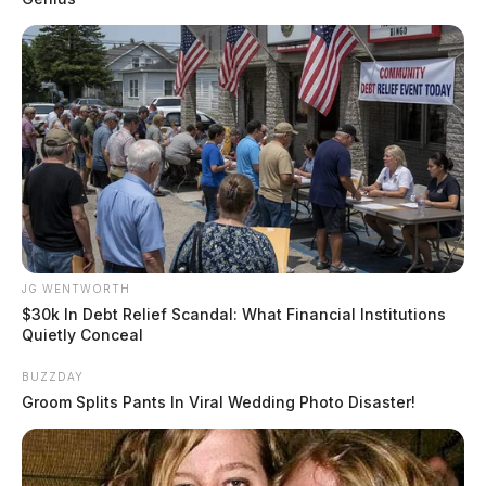
CTA favorite
Brainberries
RECOMENDADOS PARA VOCÊ