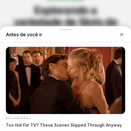
Explorando a
variedade de Slots de
cassino on-line
Por
Gazeta Brasil
Publicado
24/04/2025
Confira os Produtos Mais Vendidos desta
Quinta-feira (06) no Mercado Livre
VER OFERTAS NO MERCADO LIVRE