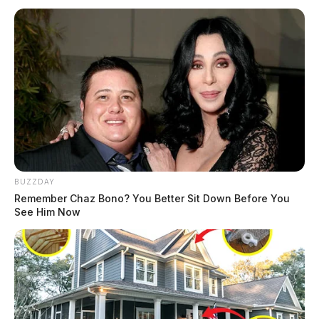
Pesquisa Quaest 2026: Veja
Números de Lula e Flávio Bolsonaro
no 1º e 2º Turno
Caso PCC: A derrota da família de
Moraes e a vitória de Alessandro
Vieira na Justiça de SP
Influenciadora é presa em casa de
luxo no Rio por suspeita de roubo
Lutador do UFC Allan ‘Puro Osso’
Nascimento morre aos 34 anos