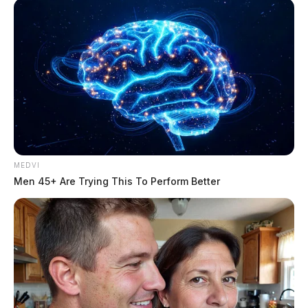
Regulamentação e mudança estrutural
O boletim aponta que a regulamentação das
bets
no Brasil, com a exigência de
cadastramento das empresas a partir de
janeiro de 2025, coincide com uma mudança
estrutural nas transferências via Pix de
pessoas físicas para pessoas jurídicas do setor
de artes, cultura, esporte e recreação.
Os R$ 62,5 bilhões correspondem à diferença
entre o valor apostado pelos usuários e o
montante devolvido pelas plataformas na forma
de prêmios. A quantia equivale a cerca de
0,68% da Renda Nacional Disponível Bruta das
Famílias e, segundo o estudo, indica que o