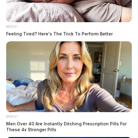
oferta relâmpago
no Mercado Livre
com descontos de
até 71% OFF –
confira a lista
Os dados são baseados em informações do
Banco Central e das Estatísticas de
Pagamentos por Atividade Econômica. O
estudo foi divulgado nesta quinta-feira (6).