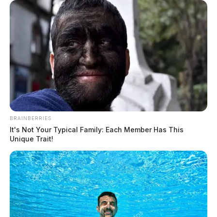
marcante é o uso de imagens oficiais em seu
design, bem como trilhas sonoras e efeitos
licenciados.
De caça-níqueis com tema de
Deal or No Deal
a
Monopoly
,
Gladiator
ou
Star Trek
, há muitos
desses jogos de marca para escolher. Eles
oferecem uma experiência única para os fãs
do material original, combinando sua forte
temática com uma variedade de mecânicas.
Caça-níqueis
Megaways
O jogo de caça-níqueis da marca
Megaways
é
responsável por dar uma sacudida na fórmula
clássica. Sem as linhas de pagamento
tradicionais, esses jogos utilizam bobinas que