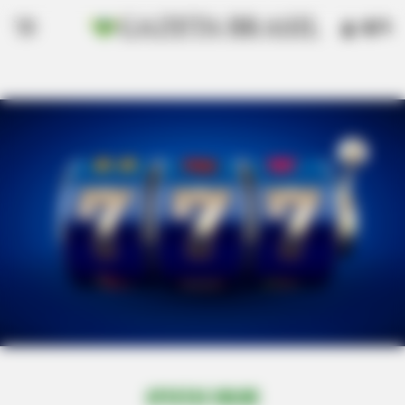
APOSTAS ONLINE