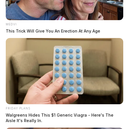
avanço das apostas passou a produzir efeitos
mensuráveis sobre a dinâmica financeira dos
domicílios brasileiros.
“Esse comportamento indica que o setor
passou a absorver um volume substancial de
recursos das famílias sem devolução
proporcional, característica típica dos
mercados de apostas, nos quais apenas uma
parcela dos valores apostados retorna aos
jogadores na forma de premiações”, aponta o
estudo.
Comparação com dados do Ministério da
Fazenda