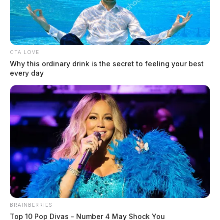
podem mostrar entre dois e sete símbolos em
uma determinada rodada.
Em vez de procurar por símbolos
correspondentes em uma linha específica, os
jogos
Megaways
baseiam seus pagamentos no
fato de pelo menos três símbolos
correspondentes aparecerem adjacentes uns
aos outros. Isso cria o potencial para muito
mais linhas de pagamento do que os jogos de
caça-níqueis mais comuns.
Outra característica comum desses jogos é a
maneira como os símbolos são removidos dos
cilindros depois de serem contados para uma
combinação vencedora. Isso permite que
novos símbolos apareçam nos espaços