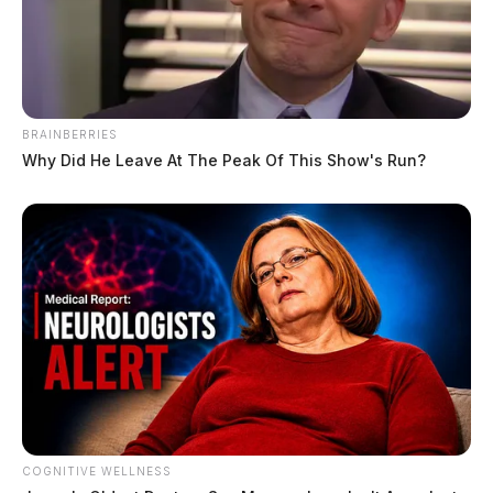
Iconic '90s Entertainment Couples We'll Never Forget
Brainberries