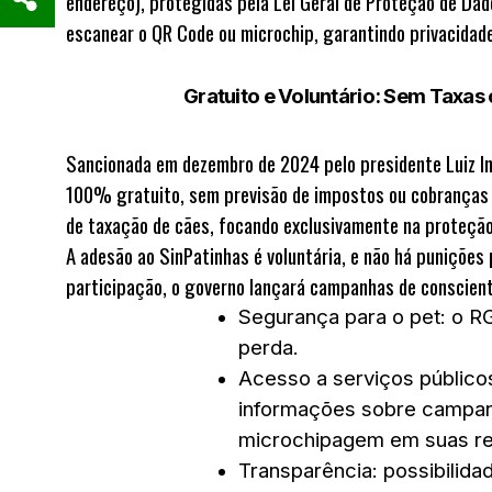
endereço), protegidas pela
Lei Geral de Proteção de Da
escanear o QR Code ou microchip, garantindo privacidade
Gratuito e Voluntário: Sem Taxas
Sancionada em dezembro de 2024 pelo presidente
Luiz I
100% gratuito, sem previsão de impostos ou cobranças 
de taxação de cães, focando exclusivamente na proteção
A adesão ao SinPatinhas é
voluntária
, e não há punições
participação, o governo lançará campanhas de conscien
Segurança para o pet
: o R
perda.
Acesso a serviços público
informações sobre campan
microchipagem em suas re
Transparência
: possibilid