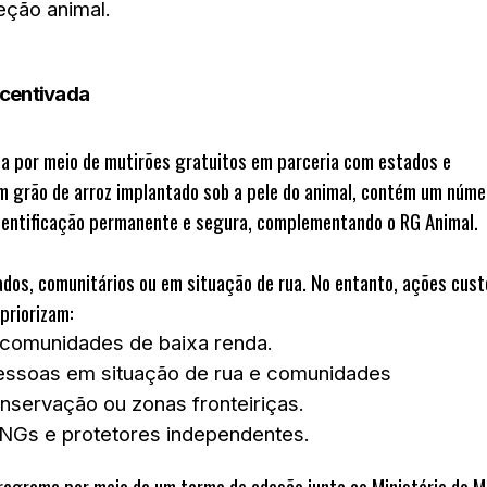
eção animal.
ncentivada
a por meio de mutirões gratuitos em parceria com estados e
um grão de arroz implantado sob a pele do animal, contém um núme
 identificação permanente e segura, complementando o RG Animal.
ados, comunitários ou em situação de rua. No entanto, ações cus
priorizam:
 comunidades de baixa renda.
pessoas em situação de rua e comunidades
nservação ou zonas fronteiriças.
NGs e protetores independentes.
programa por meio de um termo de adesão junto ao
Ministério do M