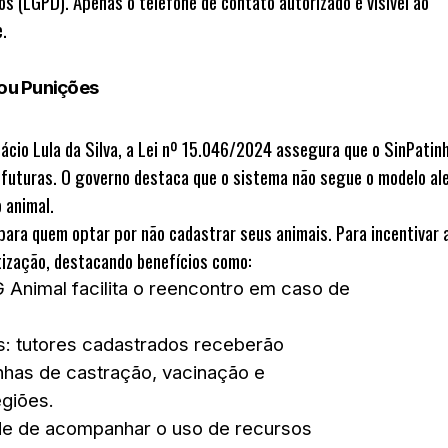
dos (LGPD)
. Apenas o telefone de contato autorizado é visível ao
.
 ou Punições
nácio Lula da Silva
, a Lei nº 15.046/2024 assegura que o SinPatin
futuras. O governo destaca que o sistema não segue o modelo a
 animal.
 para quem optar por não cadastrar seus animais. Para incentivar 
tização, destacando benefícios como:
G Animal facilita o reencontro em caso de
s
: tutores cadastrados receberão
has de castração, vacinação e
giões.
ade de acompanhar o uso de recursos