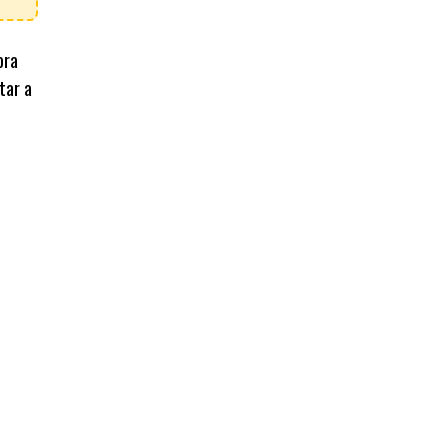
ora
tar a
o