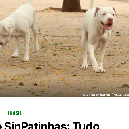
BRASIL
e SinPatinhas: Tudo