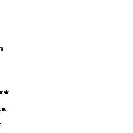
ra
 meio
que,
,