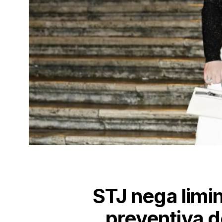
STJ nega limi
preventiva 