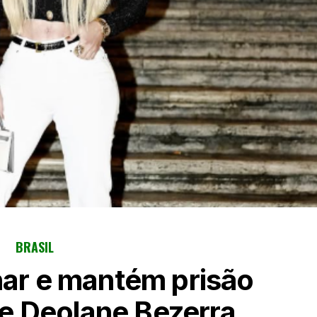
BRASIL
nar e mantém prisão
de Deolane Bezerra