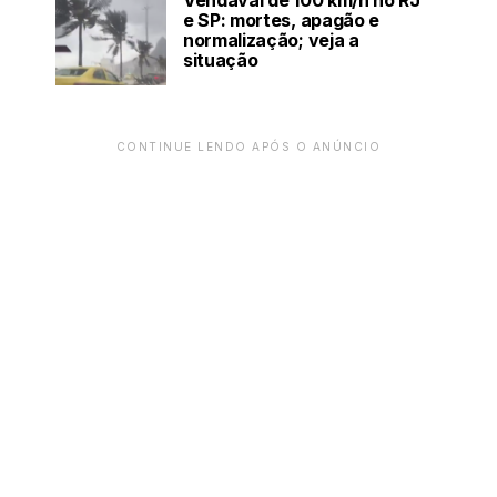
Vendaval de 100 km/h no RJ
e SP: mortes, apagão e
normalização; veja a
situação
CONTINUE LENDO APÓS O ANÚNCIO