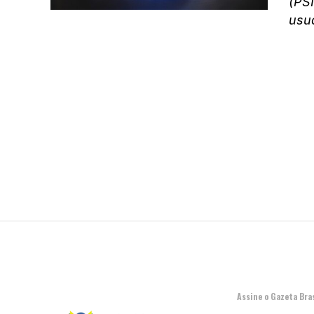
(PSN
usuá
Assine o Gazeta Bras