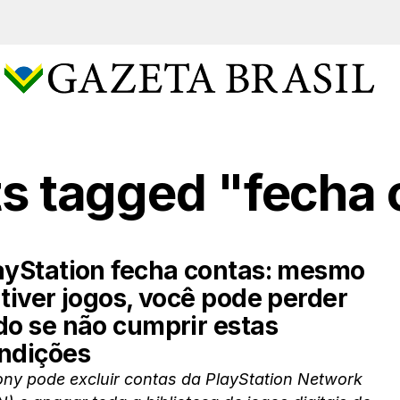
ts tagged "fecha
ayStation fecha contas: mesmo
 tiver jogos, você pode perder
do se não cumprir estas
ndições
ony pode excluir contas da PlayStation Network