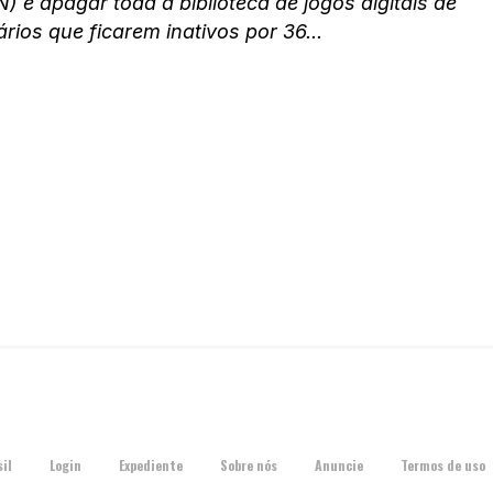
) e apagar toda a biblioteca de jogos digitais de
rios que ficarem inativos por 36...
il
Login
Expediente
Sobre nós
Anuncie
Termos de uso