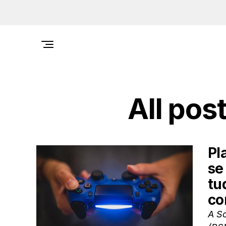
All pos
Pl
se
tu
co
A S