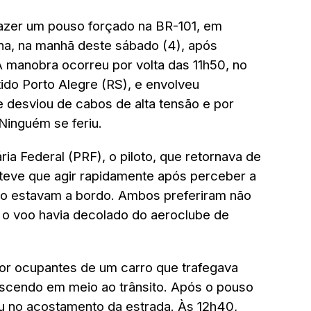
azer um pouso forçado na BR-101, em
ina, na manhã deste sábado (4), após
 manobra ocorreu por volta das 11h50, no
tido Porto Alegre (RS), e envolveu
 desviou de cabos de alta tensão e por
Ninguém se feriu.
ia Federal (PRF), o piloto, que retornava de
teve que agir rapidamente após perceber a
vião estavam a bordo. Ambos preferiram não
e o voo havia decolado do aeroclube de
por ocupantes de um carro que trafegava
escendo em meio ao trânsito. Após o pouso
u no acostamento da estrada. Às 12h40,