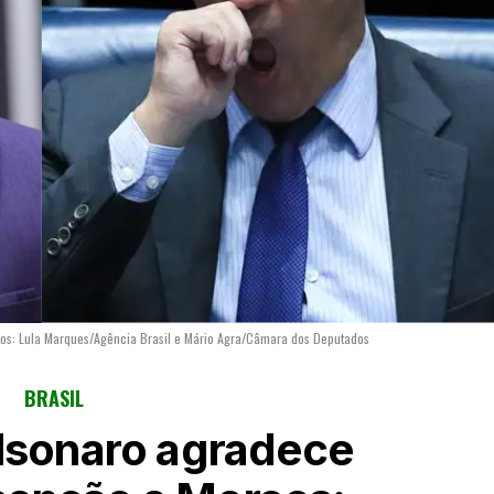
os: Lula Marques/Agência Brasil e Mário Agra/Câmara dos Deputados
BRASIL
lsonaro agradece