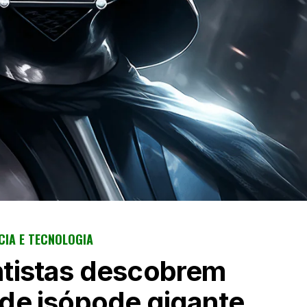
CIA E TECNOLOGIA
tistas descobrem
de isópode gigante