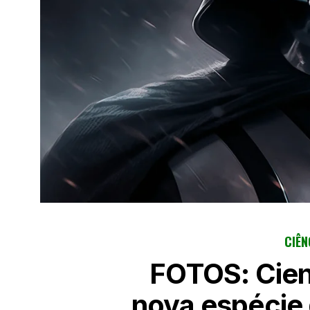
CIÊN
FOTOS: Cien
nova espécie 