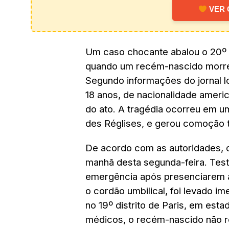
VER 
Um caso chocante abalou o 20º d
quando um recém-nascido morreu
Segundo informações do jornal lo
18 anos, de nacionalidade ameri
do ato. A tragédia ocorreu em um
des Réglises, e gerou comoção t
De acordo com as autoridades, o
manhã desta segunda-feira. Test
emergência após presenciarem a
o cordão umbilical, foi levado i
no 19º distrito de Paris, em esta
médicos, o recém-nascido não re