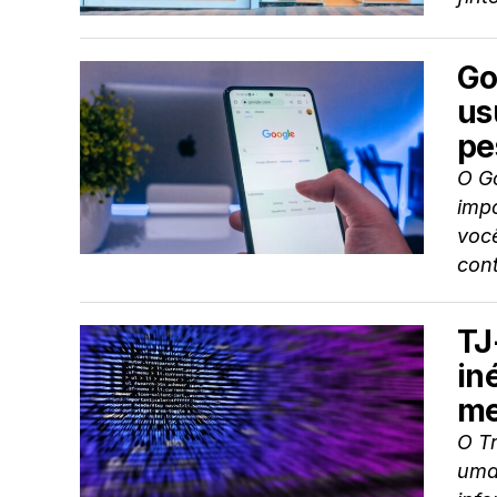
Go
us
pe
O G
imp
você
cont
TJ
in
me
O Tr
uma