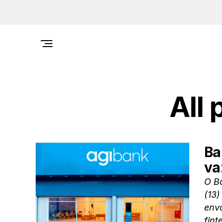
All
Ba
va
O Ba
(13)
envo
fint