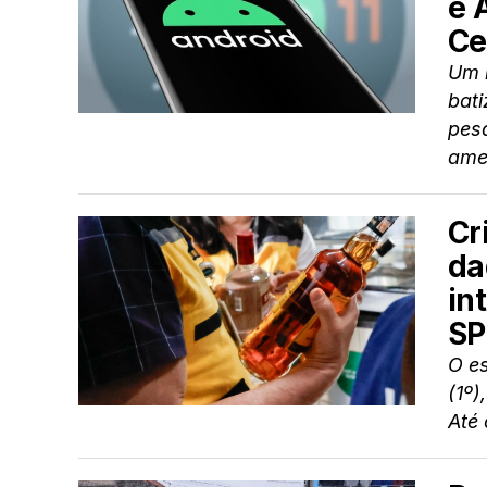
e 
Ce
Um 
bati
pes
ame
Cr
da
in
SP
O es
(1º)
Até 