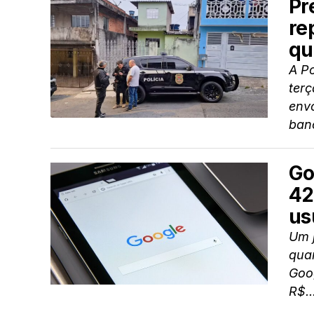
Pr
re
qu
A Po
terç
env
banc
Go
42
us
Um j
quar
Goo
R$..