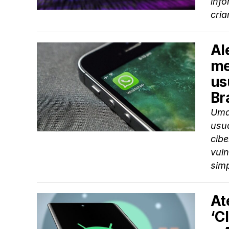
inf
cria
Al
me
us
Br
Uma 
usu
cib
vul
simp
At
‘C