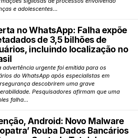
ormações sigilosas de processos envolvendo
nças e adolescentes...
erta no WhatsApp: Falha expõe
tadados de 3,5 bilhões de
uários, incluindo localização no
asil
advertência urgente foi emitida para os
ários do WhatsApp após especialistas em
ersegurança descobrirem uma grave
nerabilidade. Pesquisadores afirmam que uma
les falha...
enção, Android: Novo Malware
lopatra’ Rouba Dados Bancários