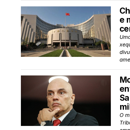
Ch
e 
ce
Uma
xeq
divu
amer
Mo
en
Sa
mi
O m
Trib