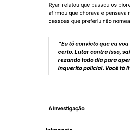
Ryan relatou que passou os
pior
afirmou que
chorava
e pensava n
pessoas que preferiu não nomea
“Eu tô convicto que eu vou 
certo. Lutar contra isso, s
rezando todo dia para apen
inquérito policial. Você tá 
A investigação
Informação