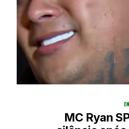
E
MC Ryan SP 