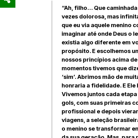
“Ah, filho… Que caminhada. 
vezes dolorosa, mas infini
que eu via aquele menino 
imaginar até onde Deus o l
existia algo diferente em v
propósito. E escolhemos u
nossos princípios acima de
momentos tivemos que diz
‘sim’. Abrimos mão de mui
honraria a fidelidade. E Ele
Vivemos juntos cada etapa 
gols, com suas primeiras c
profissional e depois viera
viagens, a seleção brasilei
o menino se transformar e
da sua geração. Mas, para m