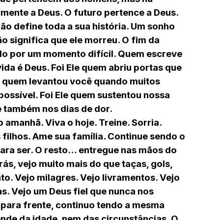
mente a Deus. O futuro pertence a Deus.
o define toda a sua história. Um sonho
o significa que ele morreu. O fim da
do por um momento difícil. Quem escreve
vida é Deus. Foi Ele quem abriu portas que
le quem levantou você quando muitos
possível. Foi Ele quem sustentou nossa
 e também nos dias de dor.
 amanhã. Viva o hoje. Treine. Sorria.
 filhos. Ame sua família. Continue sendo o
ra ser. O resto… entregue nas mãos do
ás, vejo muito mais do que taças, gols,
o. Vejo milagres. Vejo livramentos. Vejo
. Vejo um Deus fiel que nunca nos
 para frente, continuo tendo a mesma
nde da idade, nem das circunstâncias. O