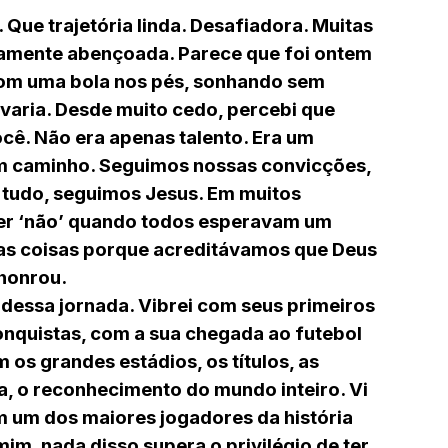
Que trajetória linda. Desafiadora. Muitas
tamente abençoada. Parece que foi ontem
com uma bola nos pés, sonhando sem
evaria. Desde muito cedo, percebi que
ocê. Não era apenas talento. Era um
m caminho. Seguimos nossas convicções,
 tudo, seguimos Jesus. Em muitos
er ‘não’ quando todos esperavam um
tas coisas porque acreditávamos que Deus
 honrou.
dessa jornada. Vibrei com seus primeiros
onquistas, com a sua chegada ao futebol
m os grandes estádios, os títulos, as
ra, o reconhecimento do mundo inteiro. Vi
m um dos maiores jogadores da história
im, nada disso supera o privilégio de ter