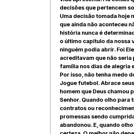
decisões que pertencem so
Uma decisão tomada hoje nã
que ainda não aconteceu nã
história nunca é determina
o último capítulo da nossa 
ninguém podia abrir. Foi E
acreditavam que não seria 
família nos dias de alegria
Por isso, não tenha medo do
Jogue futebol. Abrace seus
homem que Deus chamou pa
Senhor. Quando olho para tr
contratos ou reconheciment
promessas sendo cumpridas
abandonou. E, quando olho
certeza. O melhor não depe