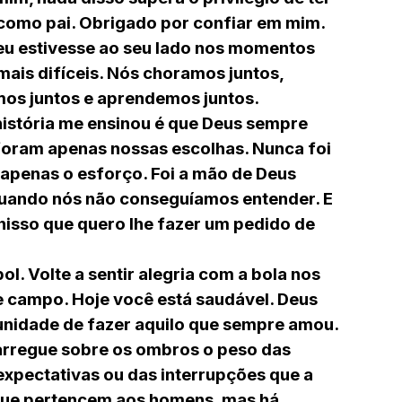
omo pai. Obrigado por confiar em mim.
eu estivesse ao seu lado nos momentos
mais difíceis. Nós choramos juntos,
os juntos e aprendemos juntos.
 história me ensinou é que Deus sempre
foram apenas nossas escolhas. Nunca foi
 apenas o esforço. Foi a mão de Deus
uando nós não conseguíamos entender. E
 nisso que quero lhe fazer um pedido de
bol. Volte a sentir alegria com a bola nos
de campo. Hoje você está saudável. Deus
unidade de fazer aquilo que sempre amou.
arregue sobre os ombros o peso das
 expectativas ou das interrupções que a
 que pertencem aos homens, mas há