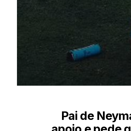
Pai de Neyma
apoio e pede 