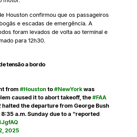
o motor.
e Houston confirmou que os passageiros
obogãs e escadas de emergência. A
dos foram levados de volta ao terminal e
mado para 12h30.
de tensão a bordo
ght from
#Houston
to
#NewYork
was
em caused it to abort takeoff, the
#FAA
82 halted the departure from George Bush
d 8:35 a.m. Sunday due to a “reported
P4JgfAQ
2, 2025