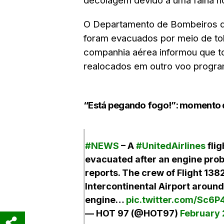
decolagem devido a uma falha n
O Departamento de Bombeiros d
foram evacuados por meio de t
companhia aérea informou que to
realocados em outro voo progra
“Está pegando fogo!”: momento 
#NEWS
– A
#UnitedAirlines
fli
evacuated after an engine probl
reports. The crew of Flight 13
Intercontinental Airport aroun
engine…
pic.twitter.com/Sc6
— HOT 97 (@HOT97)
February 