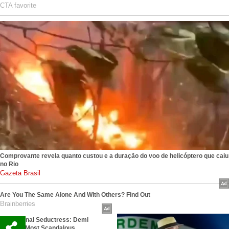
CTA favorite
Comprovante revela quanto custou e a duração do voo de helicóptero que caiu
no Rio
gazetabrasil.com.br
Are You The Same Alone And With Others? Find Out
Brainberries
Sensational Seductress: Demi
Moore's Most Scandalous