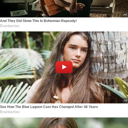
And They Did Show This In Bohemian Rapsody!
Brainberries
See How The Blue Lagoon Cast Has Changed After 46 Years
Brainberries