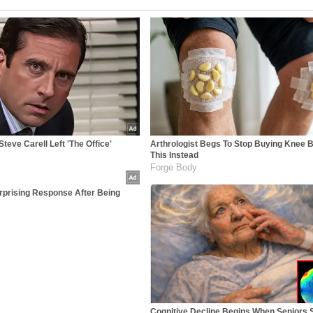
teve Carell Left 'The Office'
Arthrologist Begs To Stop Buying Knee B
This Instead
Forge Body
rprising Response After Being
Cognitive Decline Begins When Seniors 