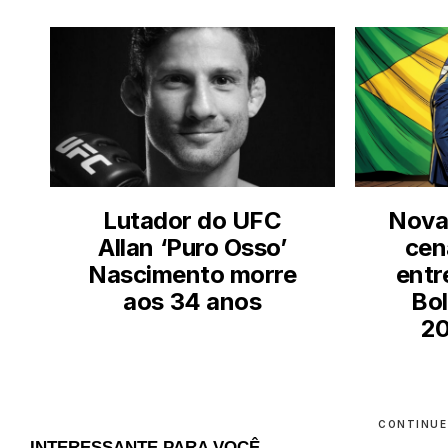
Lutador do UFC
Nova
Allan ‘Puro Osso’
cen
Nascimento morre
entr
aos 34 anos
Bo
20
CONTINUE
INTERESSANTE PARA VOCÊ