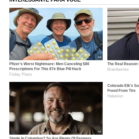
Pfizer's Worst Nightmare: Men Canceling $80
The Real Reason S
Prescriptions For This 87¢ Blue Pill Hack
Brainberries
Friday Plans
Colorado Elk's Su
Freed From Tire
Haberion
Single In Columbus? So Are Plenty Of Farmers