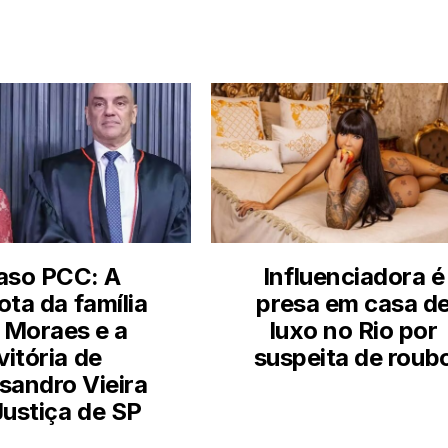
aso PCC: A
Influenciadora é
ota da família
presa em casa d
 Moraes e a
luxo no Rio por
vitória de
suspeita de roub
sandro Vieira
Justiça de SP