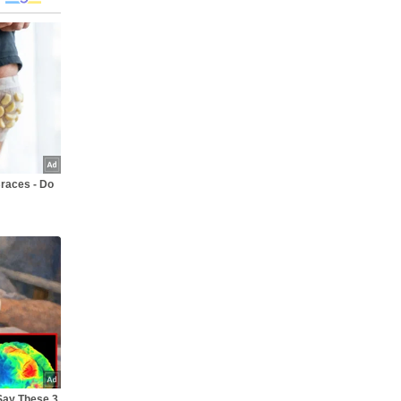
races - Do
Say These 3