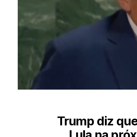
Trump diz que
Lula na pró