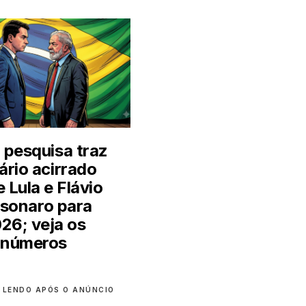
 pesquisa traz
ário acirrado
e Lula e Flávio
lsonaro para
26; veja os
números
 LENDO APÓS O ANÚNCIO