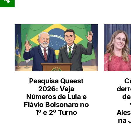
LEIA TAMBÉM
Pesquisa Quaest
C
2026: Veja
derr
Números de Lula e
de
Flávio Bolsonaro no
1º e 2º Turno
Ales
na 