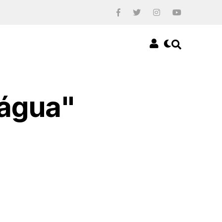
 água"