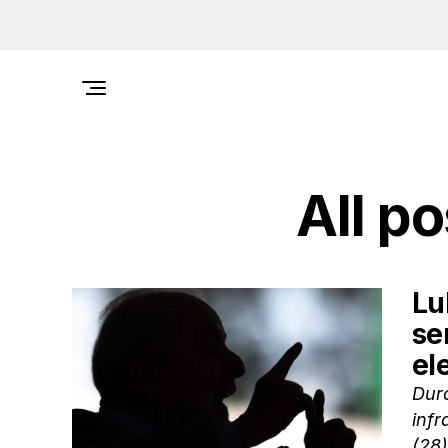
All p
Lu
se
el
Dur
infr
(28)