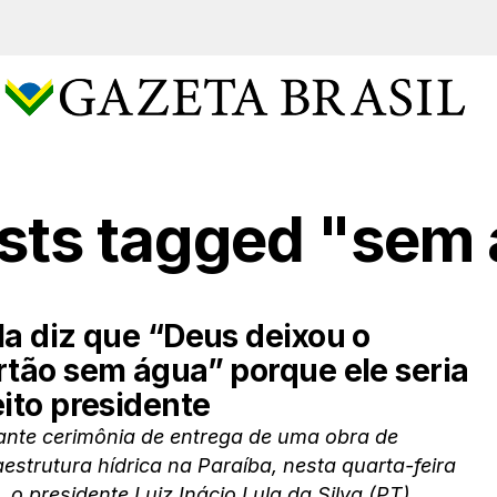
osts tagged "sem
la diz que “Deus deixou o
rtão sem água” porque ele seria
eito presidente
ante cerimônia de entrega de uma obra de
aestrutura hídrica na Paraíba, nesta quarta-feira
, o presidente Luiz Inácio Lula da Silva (PT)