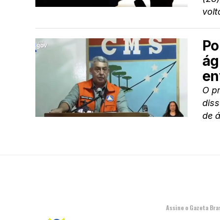
volt
Po
ág
en
O pr
dis
de á
Assine o Gazeta Bras