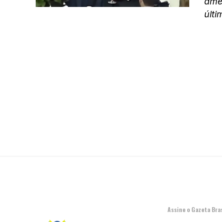
amer
últi
Assine o Gazeta Bras