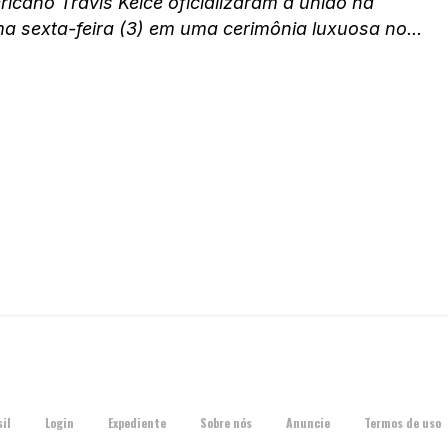
icano Travis Kelce oficializaram a união na
ma sexta-feira (3) em uma cerimônia luxuosa no...
il
Login
Expediente
Sobre nós
Anuncie
Termos de uso