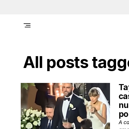
All posts tagg
Ta
ca
nu
po
A ca