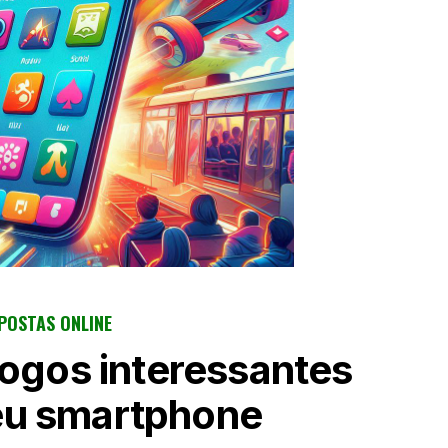
POSTAS ONLINE
jogos interessantes
eu smartphone