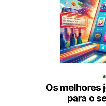
A
Os melhores 
para o s