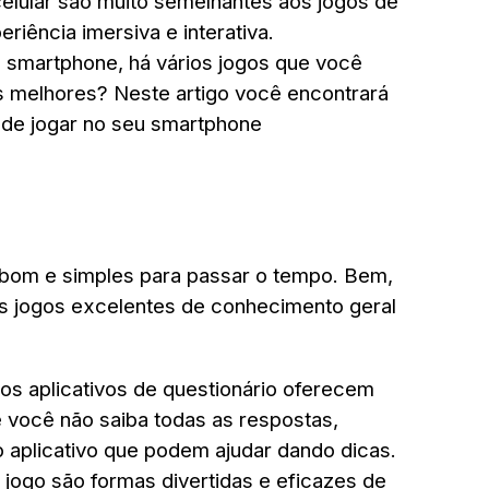
elular são muito semelhantes aos jogos de
iência imersiva e interativa.
 smartphone, há vários jogos que você
s melhores? Neste artigo você encontrará
ode jogar no seu smartphone
 bom e simples para passar o tempo. Bem,
ns jogos excelentes de conhecimento geral
 os aplicativos de questionário oferecem
 você não saiba todas as respostas,
 aplicativo que podem ajudar dando dicas.
 jogo são formas divertidas e eficazes de