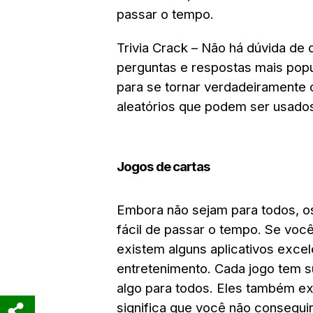
passar o tempo.
Trivia Crack – Não há dúvida de 
perguntas e respostas mais pop
para se tornar verdadeiramente 
aleatórios que podem ser usados
Jogos de cartas
Embora não sejam para todos, o
fácil de passar o tempo. Se você
existem alguns aplicativos exce
entretenimento. Cada jogo tem su
algo para todos. Eles também ex
significa que você não consegui