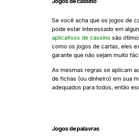
Jogos de cassino
Se você acha que os jogos de ca
pode estar interessado em algun
aplicativos de cassino
são ótimo
como os jogos de cartas, eles ex
garante que não sejam muito fác
As mesmas regras se aplicam aq
de fichas (ou dinheiro) em sua
adequados para todos, então esco
Jogos de palavras