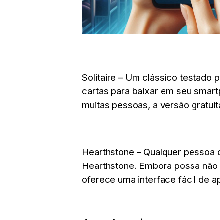
Solitaire – Um clássico testado 
cartas para baixar em seu smart
muitas pessoas, a versão gratuita
Hearthstone – Qualquer pessoa qu
Hearthstone. Embora possa não s
oferece uma interface fácil de 