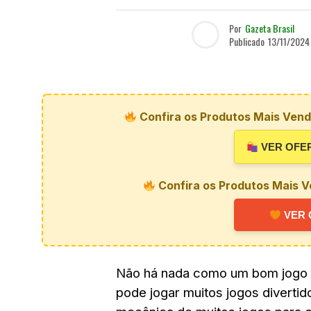
Por
Gazeta Brasil
Publicado
13/11/2024
Confira os Produtos Mais Vendi
VER OFE
Confira os Produtos Mais V
VER 
Não há nada como um bom jogo p
pode jogar muitos jogos divertid