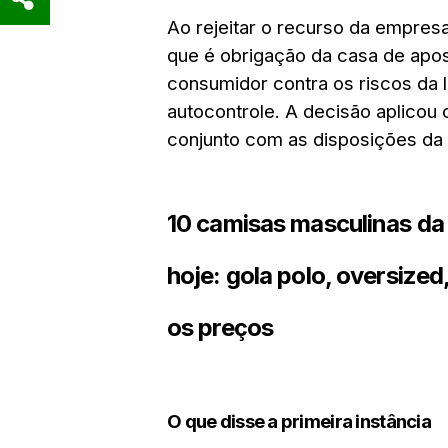
Ao rejeitar o recurso da empres
que é obrigação da casa de apo
consumidor contra os riscos da 
autocontrole. A decisão aplico
conjunto com as disposições da 
10 camisas masculinas d
hoje: gola polo, oversized, 
os preços
O que disse a primeira instância