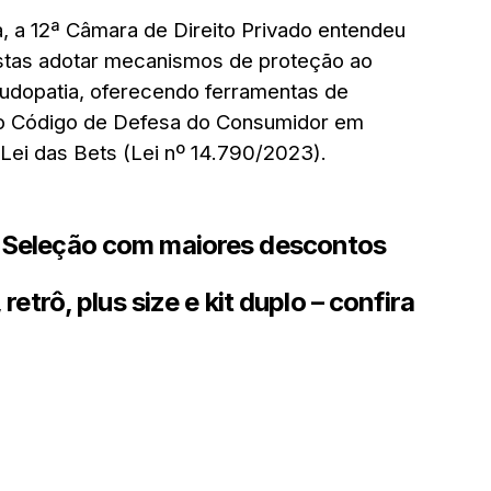
a, a 12ª Câmara de Direito Privado entendeu
stas adotar mecanismos de proteção ao
ludopatia, oferecendo ferramentas de
u o Código de Defesa do Consumidor em
Lei das Bets (Lei nº 14.790/2023).
a Seleção com maiores descontos
retrô, plus size e kit duplo – confira