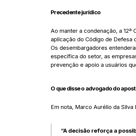
Precedente jurídico
Ao manter a condenação, a 12ª C
aplicação do Código de Defesa 
Os desembargadores entenderam
específica do setor, as empre
prevenção e apoio a usuários qu
O que disse o advogado do apos
Em nota, Marco Aurélio da Silva
“A decisão reforça a possi