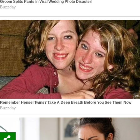
Groom Splits Pants In Viral Wedding Photo Disaster!
Buzzday
Remember Hensel Twins? Take A Deep Breath Before You See Them Now
Buzzday