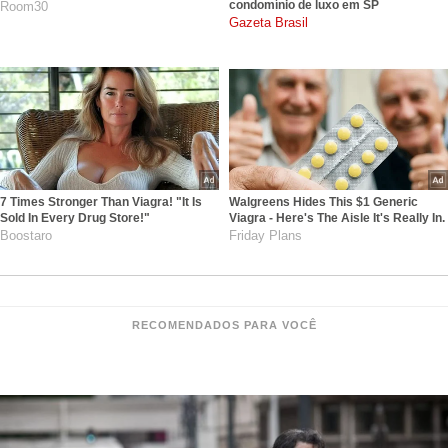
condomínio de luxo em SP
Room30
gazetabrasil.com.br
7 Times Stronger Than Viagra! "It Is
Walgreens Hides This $1 Generic
Sold In Every Drug Store!"
Viagra - Here's The Aisle It's Really In.
Boostaro
Friday Plans
RECOMENDADOS PARA VOCÊ