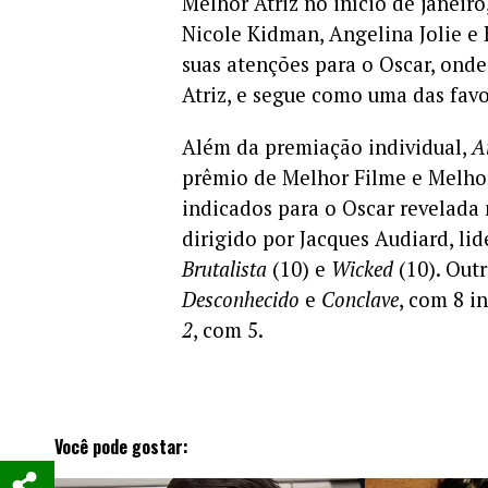
Melhor Atriz no início de janeir
Nicole Kidman, Angelina Jolie e K
suas atenções para o Oscar, ond
Atriz, e segue como uma das favo
Além da premiação individual,
A
prêmio de Melhor Filme e Melhor 
indicados para o Oscar revelada 
dirigido por Jacques Audiard, li
Brutalista
(10) e
Wicked
(10). Out
Desconhecido
e
Conclave
, com 8 i
2
, com 5.