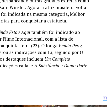
o, desbancando outras grandes estrelas como
ate Winslet. Agora, a atriz brasileira volta
e foi indicada na mesma categoria, Melhor
ritas para conquistar a estatueta.
inda Estou Aqui
também foi indicado ao
Filme Internacional, com a lista de
na quinta-feira (23). O longa
Emilia Pérez
,
derou as indicações com 13, seguido por
O
ros destaques incluem
Um Completo
ndicações cada, e
A Substância
e
Duna: Parte