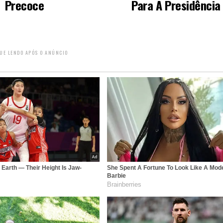
Precoce
Para A Presidência
UE LENDO APÓS O ANÚNCIO
Earth — Their Height Is Jaw-
She Spent A Fortune To Look Like A Mod
Barbie
Brainberries