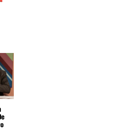
a
De
ro