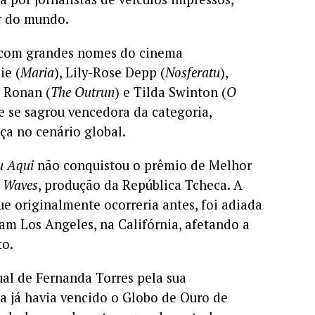
or do mundo.
o com grandes nomes do cinema
ie (
Maria
), Lily-Rose Depp (
Nosferatu
),
e Ronan (
The Outrun
) e Tilda Swinton (
O
 e se sagrou vencedora da categoria,
ça no cenário global.
u Aqui
não conquistou o prêmio de Melhor
a
Waves
, produção da República Tcheca. A
ue originalmente ocorreria antes, foi adiada
am Los Angeles, na Califórnia, afetando a
to.
ual de Fernanda Torres pela sua
la já havia vencido o Globo de Ouro de