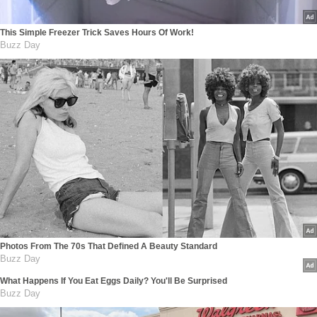
This Simple Freezer Trick Saves Hours Of Work!
Buzz Day
Photos From The 70s That Defined A Beauty Standard
Buzz Day
What Happens If You Eat Eggs Daily? You'll Be Surprised
Buzz Day