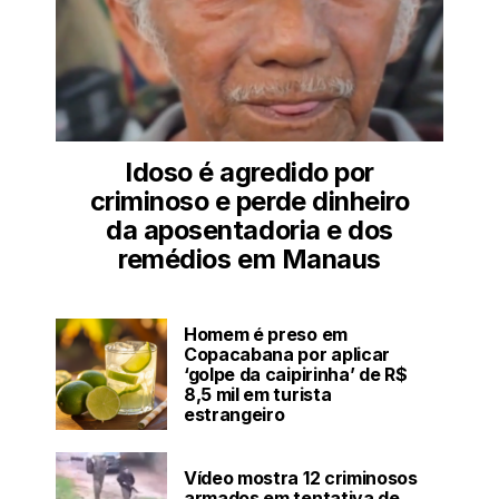
Idoso é agredido por
criminoso e perde dinheiro
da aposentadoria e dos
remédios em Manaus
Homem é preso em
Copacabana por aplicar
‘golpe da caipirinha’ de R$
8,5 mil em turista
estrangeiro
Vídeo mostra 12 criminosos
armados em tentativa de