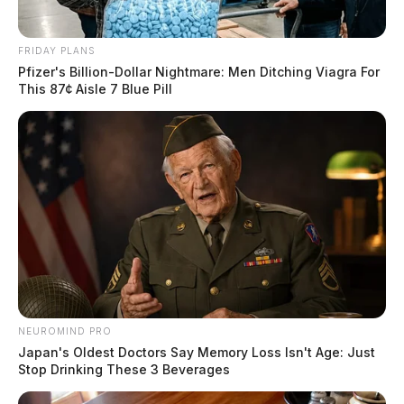
Pfizer's Worst Nightmare: Men Canceling $80 Prescriptions For This 87¢ Blue
Pill Hack
Friday Plans