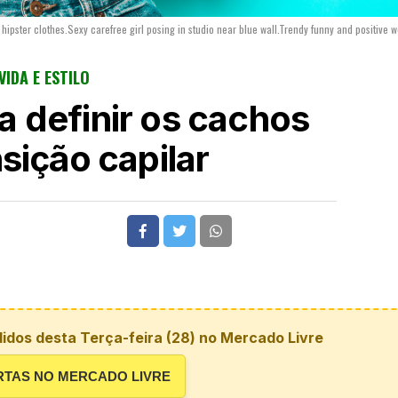
r hipster clothes.Sexy carefree girl posing in studio near blue wall.Trendy funny and positive
VIDA E ESTILO
a definir os cachos
sição capilar
idos desta Terça-feira (28) no Mercado Livre
RTAS NO MERCADO LIVRE